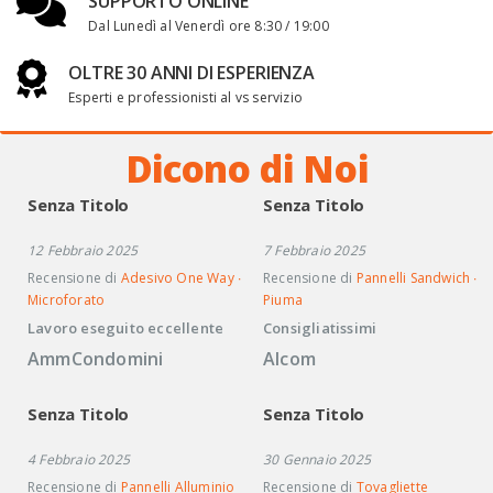
SUPPORTO ONLINE
Dal Lunedì al Venerdì ore 8:30 / 19:00
OLTRE 30 ANNI DI ESPERIENZA
Esperti e professionisti al vs servizio
Dicono di Noi
Senza Titolo
Senza Titolo
12 Febbraio 2025
7 Febbraio 2025
Recensione di
Adesivo One Way ∙
Recensione di
Pannelli Sandwich ∙
Microforato
Piuma
Lavoro eseguito eccellente
Consigliatissimi
AmmCondomini
Alcom
Senza Titolo
Senza Titolo
4 Febbraio 2025
30 Gennaio 2025
Recensione di
Pannelli Alluminio
Recensione di
Tovagliette