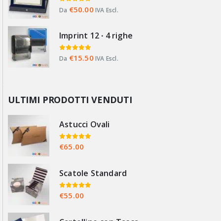
0
Su 5
€
50.00
Da
IVA Escl.
Imprint 12 ∙ 4 righe
0
Su 5
€
15.50
Da
IVA Escl.
ULTIMI PRODOTTI VENDUTI
Astucci Ovali
0
Su 5
€
65.00
Scatole Standard
0
Su 5
€
55.00