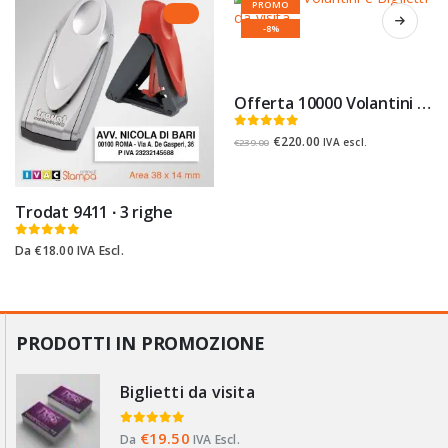
PROMO
sito
-8%
Offerta 10000 Volantini A5 + 1000 Biglietti da Visita
0
Su 5
€
220.00
IVA escl.
€
239.00
Trodat 9411 ∙ 3 righe
0
Su 5
Da
€
18.00
IVA Escl.
PRODOTTI IN PROMOZIONE
Biglietti da visita
0
Su 5
€
19.50
Da
IVA Escl.