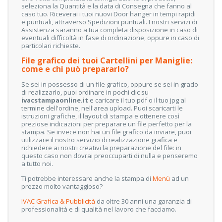
seleziona la Quantità e la data di Consegna che fanno al
caso tuo. Riceverai i tuoi nuovi Door hanger in tempi rapidi
e puntuali, attraverso Spedizioni puntuali. I nostri servizi di
Assistenza saranno a tua completa disposizione in caso di
eventuali difficoltà in fase di ordinazione, oppure in caso di
particolari richieste.
File grafico dei tuoi Cartellini per Maniglie:
come e chi può prepararlo?
Se sei in possesso di un file grafico, oppure se sei in grado
di realizzarlo, puoi ordinare in pochi clic su
ivacstampaonline.it
e caricare il tuo pdf o il tuo jpg al
termine dell'ordine, nell'area upload. Puoi scaricarti le
istruzioni grafiche, il layout di stampa e ottenere così
preziose indicazioni per preparare un file perfetto per la
stampa. Se invece non hai un file grafico da inviare, puoi
utilizzare il nostro servizio di realizzazione grafica e
richiedere ai nostri creativi la preparazione del file: in
questo caso non dovrai preoccuparti di nulla e penseremo
a tutto noi.
Ti potrebbe interessare anche la stampa di
Menù
ad un
prezzo molto vantaggioso?
IVAC Grafica & Pubblicità
da oltre 30 anni una garanzia di
professionalità e di qualità nel lavoro che facciamo.