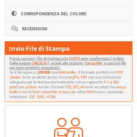
CORRISPONDENZA DEL COLORE
RECENSIONI
Invio File di Stampa
Potrai caricare i file di stampa solo
DOPO
aver confermato l'ordine.
Dalla pagina
CHECKOUT
accedi alla sezione "
Carica File
" e carica il file
per ogni prodotto acquistato.
Se il file supera i
200 MB
usa
Wetransfer
. Il formato perfetto è il
PDF
chiuso
. Sono accettati anche i formati
JPG
,
TIFF
con una risoluzione
adeguata per la stampa normalmente con un rapporto
1:1 a 300
pixel per pollice
. Anche i formati
PSD
,
EPS
,
AI
sono accettati ma
senza
livelli
e
con le font convertite in tracciati
. Infine
NON
sono consentite
estenzioni:
.ZIP
,
.RAR
,
.HTML
.