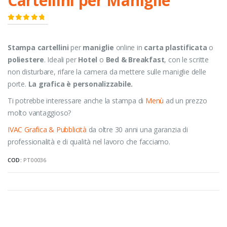
Cartellini per Maniglie
0
Di 5
Stampa cartellini
per
maniglie
online in
carta plastificata
o
poliestere
. Ideali per
Hotel
o
Bed & Breakfast
, con le scritte
non disturbare, rifare la camera da mettere sulle maniglie delle
porte.
La grafica è personalizzabile.
Ti potrebbe interessare anche la stampa di
Menù
ad un prezzo
molto vantaggioso?
IVAC Grafica & Pubblicità
da oltre 30 anni una garanzia di
professionalità e di qualità nel lavoro che facciamo.
COD:
PT00036