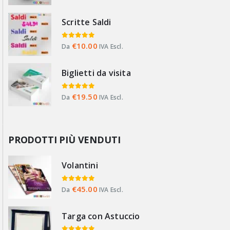
Scritte Saldi
0
Su 5
€
10.00
Da
IVA Escl.
Biglietti da visita
0
Su 5
€
19.50
Da
IVA Escl.
PRODOTTI PIÙ VENDUTI
Volantini
0
Su 5
€
45.00
Da
IVA Escl.
Targa con Astuccio