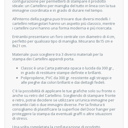
configurazione per permetterti di stampare il prodotto
ideale: un Cartellino per maniglia del tutto in linea con la tua
immagine coordinata e in grado di durare nel tempo.
All’interno della pagina puoi trovare due diversi modelli. I
cartellini rettangolari hanno un aspetto più classico, mentre
i cartellini curvi hanno una forma moderna e più ricercata.
Entrambi presentano un foro centrale con diametro di 4 cm,
perfetto per qualsiasi tipo di maniglia. Misurano 8x15 cm e
8x21 cm.
Materiale: puoi scegliere tra 3 diversi materiali per la
stampa dei Cartellini appendi porta.
Classic è una Carta patinata opaca o lucida da 300 gr.,
in grado di restituire stampe definite e brillanti.
Polipropilene, PVC da 300 gr. resistente agli strappi e
alle pieghe dai colori brillanti e dai dettagli fedeli.
C'è la possibilità di applicare le tue grafiche solo su fronte o
anche su retro del Cartellino. Scegliendo di stampare fronte
e retro, potrai decidere se utilizzare un’unica immagine per
entrambi i lati o due immagini diverse. Per la finitura ti
consigliamo di plastificare la superficie del Door hanger per
proteggere la stampa da eventuali graffi o altre situazioni
di stress.
Una volta completata la configurazione di prodotto,