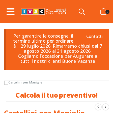
0
Per garantire le consegne, il
Contatti
termine ultimo per ordinare
è il 29 luglio 2026. Rimarremo chiusi dal 7
agosto 2026 al 31 agosto 2026.
Cogliamo l’occasione per Augurare a
tutti i nostri clienti Buone Vacanze
C
a
l
c
o
l
a
i
l
t
u
o
p
r
e
v
e
n
t
i
v
o
!