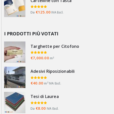
Cartelline con Tasca
0
Su 5
€
125.00
Da
IVA Escl.
I PRODOTTI PIÙ VOTATI
Targhette per Citofono
0
Su 5
€
7,000.00
2
m
Adesivi Riposizionabili
0
Su 5
€
40.00
2
m
IVA Escl.
Tesi di Laurea
0
Su 5
€
8.00
Da
IVA Escl.