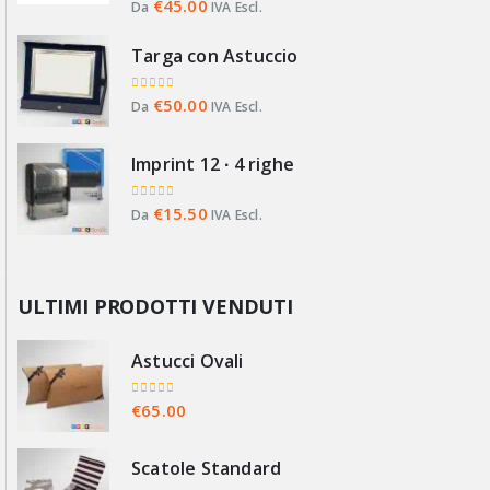
0
Su 5
€
45.00
Da
IVA Escl.
Targa con Astuccio
0
Su 5
€
50.00
Da
IVA Escl.
Imprint 12 ∙ 4 righe
0
Su 5
€
15.50
Da
IVA Escl.
ULTIMI PRODOTTI VENDUTI
Astucci Ovali
0
Su 5
€
65.00
Scatole Standard