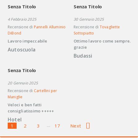
Senza Titolo
Senza Titolo
4 Febbraio 2025
30 Gennaio 2025
Recensione di
Pannelli Alluminio
Recensione di
Tovagliette
DiBond
Sottopiatto
Lavoro impeccabile
Ottimo lavoro come sempre.
grazie
Autoscuola
Budassi
Senza Titolo
20 Gennaio 2025
Recensione di
Cartellini per
Maniglie
Veloci e ben fatti
consigliatissimo +++++
Hotel
1
2
3
…
17
Next
Navigazione