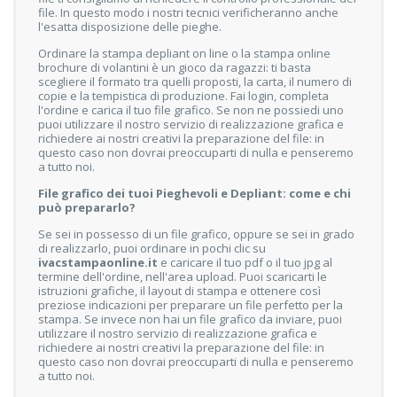
file. In questo modo i nostri tecnici verificheranno anche
l'esatta disposizione delle pieghe.
Ordinare la stampa depliant on line o la stampa online
brochure di volantini è un gioco da ragazzi: ti basta
scegliere il formato tra quelli proposti, la carta, il numero di
copie e la tempistica di produzione. Fai login, completa
l'ordine e carica il tuo file grafico. Se non ne possiedi uno
puoi utilizzare il nostro servizio di realizzazione grafica e
richiedere ai nostri creativi la preparazione del file: in
questo caso non dovrai preoccuparti di nulla e penseremo
a tutto noi.
File grafico dei tuoi Pieghevoli e Depliant: come e chi
può prepararlo?
Se sei in possesso di un file grafico, oppure se sei in grado
di realizzarlo, puoi ordinare in pochi clic su
ivacstampaonline.it
e caricare il tuo pdf o il tuo jpg al
termine dell'ordine, nell'area upload. Puoi scaricarti le
istruzioni grafiche, il layout di stampa e ottenere così
preziose indicazioni per preparare un file perfetto per la
stampa. Se invece non hai un file grafico da inviare, puoi
utilizzare il nostro servizio di realizzazione grafica e
richiedere ai nostri creativi la preparazione del file: in
questo caso non dovrai preoccuparti di nulla e penseremo
a tutto noi.