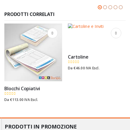
nelle
recensioni
PRODOTTI CORRELATI
del
sito
Cartoline
0
Su 5
Da
€
46.00
IVA Escl.
Blocchi Copiativi
0
Su 5
Da
€
113.00
IVA Escl.
PRODOTTI IN PROMOZIONE