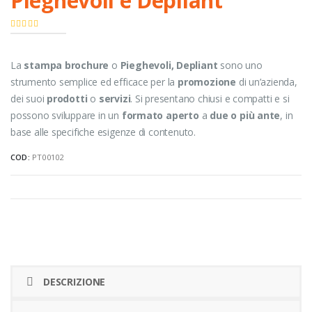
Pieghevoli e Depliant
0
Di 5
La
stampa brochure
o
Pieghevoli,
Depliant
sono uno
strumento semplice ed efficace per la
promozione
di un’azienda,
dei suoi
prodotti
o
servizi
. Si presentano chiusi e compatti e si
possono sviluppare in un
formato aperto
a
due o più ante
, in
base alle specifiche esigenze di contenuto.
COD:
PT00102
DESCRIZIONE