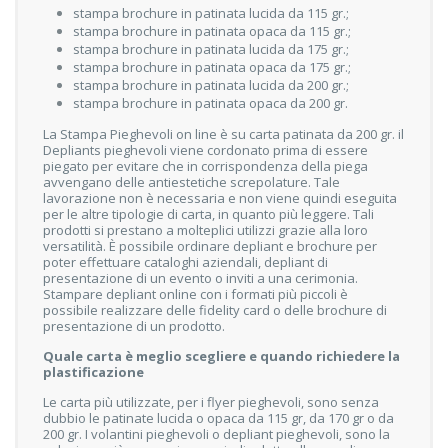
stampa brochure in patinata lucida da 115 gr.;
stampa brochure in patinata opaca da 115 gr.;
stampa brochure in patinata lucida da 175 gr.;
stampa brochure in patinata opaca da 175 gr.;
stampa brochure in patinata lucida da 200 gr.;
stampa brochure in patinata opaca da 200 gr.
La Stampa Pieghevoli on line è su carta patinata da 200 gr. il
Depliants pieghevoli viene cordonato prima di essere
piegato per evitare che in corrispondenza della piega
avvengano delle antiestetiche screpolature. Tale
lavorazione non è necessaria e non viene quindi eseguita
per le altre tipologie di carta, in quanto più leggere. Tali
prodotti si prestano a molteplici utilizzi grazie alla loro
versatilità. È possibile ordinare depliant e brochure per
poter effettuare cataloghi aziendali, depliant di
presentazione di un evento o inviti a una cerimonia.
Stampare depliant online con i formati più piccoli è
possibile realizzare delle fidelity card o delle brochure di
presentazione di un prodotto.
Quale carta è meglio scegliere e quando richiedere la
plastificazione
Le carta più utilizzate, per i flyer pieghevoli, sono senza
dubbio le patinate lucida o opaca da 115 gr, da 170 gr o da
200 gr. I volantini pieghevoli o depliant pieghevoli, sono la