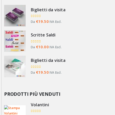
Biglietti da visita
0
Su 5
€
19.50
Da
IVA Escl.
Scritte Saldi
0
Su 5
€
10.00
Da
IVA Escl.
Biglietti da visita
0
Su 5
€
19.50
Da
IVA Escl.
PRODOTTI PIÙ VENDUTI
Volantini