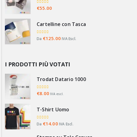
0
Su 5
€
55.00
Cartelline con Tasca
0
Su 5
€
125.00
Da
IVA Escl.
I PRODOTTI PIÙ VOTATI
Trodat Datario 1000
0
Su 5
€
8.00
IVA escl.
T-Shirt Uomo
0
Su 5
€
14.00
Da
IVA Escl.