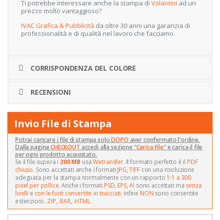
Ti potrebbe interessare anche la stampa di
Volantini
ad un
prezzo molto vantaggioso?
IVAC Grafica & Pubblicità
da oltre 30 anni una garanzia di
professionalità e di qualità nel lavoro che facciamo.
CORRISPONDENZA DEL COLORE
RECENSIONI
Invio File di Stampa
Potrai caricare i file di stampa solo
DOPO
aver confermato l'ordine.
Dalla pagina
CHECKOUT
accedi alla sezione "
Carica File
" e carica il file
per ogni prodotto acquistato.
Se il file supera i
200 MB
usa
Wetransfer
. Il formato perfetto è il
PDF
chiuso
. Sono accettati anche i formati
JPG
,
TIFF
con una risoluzione
adeguata per la stampa normalmente con un rapporto
1:1 a 300
pixel per pollice
. Anche i formati
PSD
,
EPS
,
AI
sono accettati ma
senza
livelli
e
con le font convertite in tracciati
. Infine
NON
sono consentite
estenzioni:
.ZIP
,
.RAR
,
.HTML
.