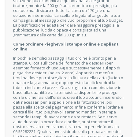
soluzione più economica e quindi adatta alle grandi
tirature, mentre la 200 gr è un cartoncino di prestigio, più
costoso ma di sicuro effetto. La carta da 170 gr è una
soluzione intermedia. La scelta è legata al target della tua
campagna, al messaggio che vuoi proporre e al tuo budget.
La plastificazione adatta per dare maggiore prestigio alla
pubblicazione, lucida o opaca è consigliata ad una
grammatura della carta dal 200 gr. in su.
Come ordinare Pieghevoli stampa online e Depliant
on line
In pochi e semplici passaggi il tuo ordine è pronto per la
stampa. Clicca sull'icona del formato che desideri (per
esempio formato chiuso A4) e successivamente sul tipo di
piega che desideri (ad es. 2 ante). Apparirà un menù a
tendina dove potrai scegliere la finitura della carta (lucida o
opaca) e la grammatura; dopo questi due click vedrai la
tabella indicante i prezzi. Ora scegli la tua combinazione in
base alla quantità e alla tempistica disponibili e prosegui
con le ultime fasi dell'ordine: crea il tuo account, inserendo i
dati necessari per la spedizione e la fatturazione, poi
passa alla scelta del pagamento. Infine conferma l'ordine e
carica il file. Ituoi pieghevoli saranno mandati in stampa
secondo i tempi di lavorazione da te richiesti. Se ti serve
aiuto durante la procedura d'ordine, puoi contattare il
nostro servizio clienti via mail, via chat o per telefono allo
06 55282221
. Qualora avessi dubbi sulla preparazione del
file ti consigliamo di richiedere il controllo professionale del