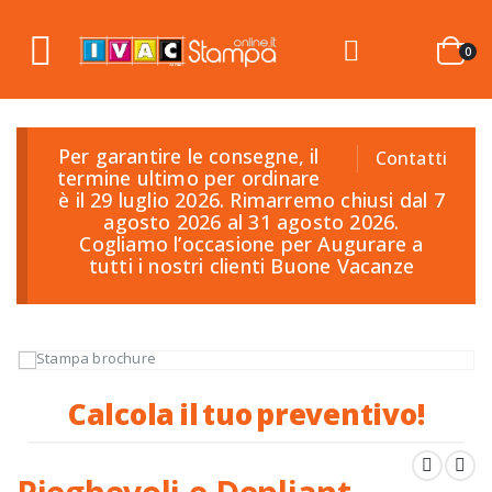
0
Per garantire le consegne, il
Contatti
termine ultimo per ordinare
è il 29 luglio 2026. Rimarremo chiusi dal 7
agosto 2026 al 31 agosto 2026.
Cogliamo l’occasione per Augurare a
tutti i nostri clienti Buone Vacanze
C
a
l
c
o
l
a
i
l
t
u
o
p
r
e
v
e
n
t
i
v
o
!