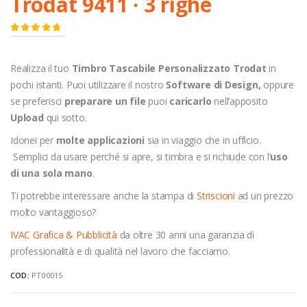
Trodat 9411 ∙ 3 righe
0
Di 5
Realizza il tuo
Timbro Tascabile Personalizzato Trodat
in
pochi istanti. Puoi utilizzare il nostro
Software di Design,
oppure
se preferisci
preparare un file
puoi
caricarlo
nell’apposito
Upload
qui sotto.
Idonei per
molte applicazioni
sia in viaggio che in ufficio.
Semplici da usare perché si apre, si timbra e si richiude con l’
uso
di una sola mano
.
Ti potrebbe interessare anche la stampa di
Striscioni
ad un prezzo
molto vantaggioso?
IVAC Grafica & Pubblicità
da oltre 30 anni una garanzia di
professionalità e di qualità nel lavoro che facciamo.
COD:
PT00015