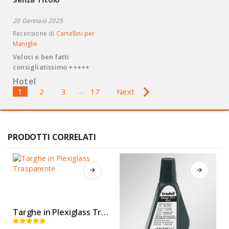
20 Gennaio 2025
Recensione di
Cartellini per
Maniglie
Veloci e ben fatti
consigliatissimo +++++
Hotel
1
2
3
…
17
Next
Navigazione
nelle
recensioni
PRODOTTI CORRELATI
del
sito
Targhe in Plexiglass Trasparente