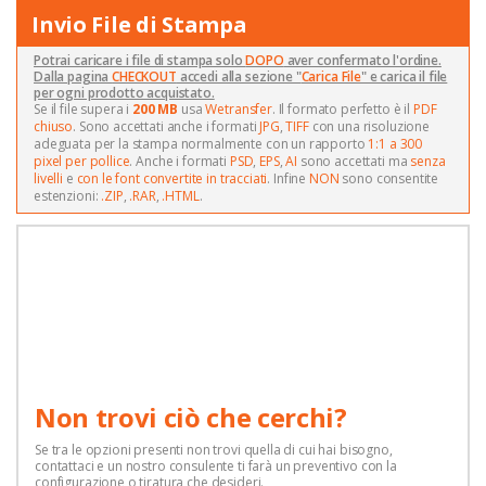
Invio File di Stampa
Potrai caricare i file di stampa solo
DOPO
aver confermato l'ordine.
Dalla pagina
CHECKOUT
accedi alla sezione "
Carica File
" e carica il file
per ogni prodotto acquistato.
Se il file supera i
200 MB
usa
Wetransfer
. Il formato perfetto è il
PDF
chiuso
. Sono accettati anche i formati
JPG
,
TIFF
con una risoluzione
adeguata per la stampa normalmente con un rapporto
1:1 a 300
pixel per pollice
. Anche i formati
PSD
,
EPS
,
AI
sono accettati ma
senza
livelli
e
con le font convertite in tracciati
. Infine
NON
sono consentite
estenzioni:
.ZIP
,
.RAR
,
.HTML
.
Non trovi ciò che cerchi?
Se tra le opzioni presenti non trovi quella di cui hai bisogno,
contattaci e un nostro consulente ti farà un preventivo con la
configurazione o tiratura che desideri.