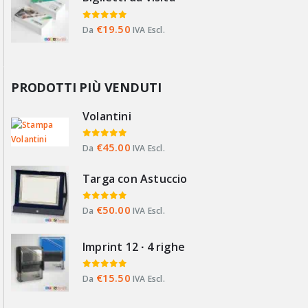
0
Su 5
€
19.50
Da
IVA Escl.
PRODOTTI PIÙ VENDUTI
Volantini
0
Su 5
€
45.00
Da
IVA Escl.
Targa con Astuccio
0
Su 5
€
50.00
Da
IVA Escl.
Imprint 12 ∙ 4 righe
0
Su 5
€
15.50
Da
IVA Escl.