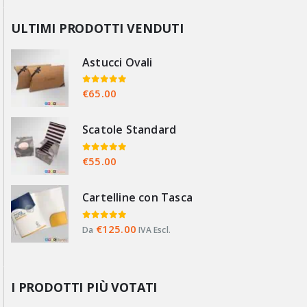
ULTIMI PRODOTTI VENDUTI
Astucci Ovali
0
Su 5
€
65.00
Scatole Standard
0
Su 5
€
55.00
Cartelline con Tasca
0
Su 5
€
125.00
Da
IVA Escl.
I PRODOTTI PIÙ VOTATI