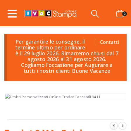
0
Per garantire le consegne, il
Contatti
termine ultimo per ordinare
è il 29 luglio 2026. Rimarremo chiusi dal 7
agosto 2026 al 31 agosto 2026.
Cogliamo l’occasione per Augurare a
tutti i nostri clienti Buone Vacanze