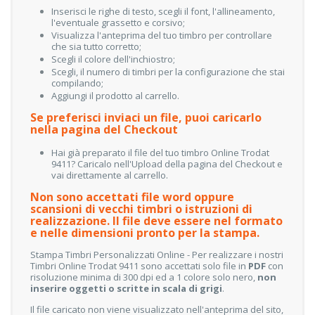
Inserisci le righe di testo, scegli il font, l'allineamento,
l'eventuale grassetto e corsivo;
Visualizza l'anteprima del tuo timbro per controllare
che sia tutto corretto;
Scegli il colore dell'inchiostro;
Scegli, il numero di timbri per la configurazione che stai
compilando;
Aggiungi il prodotto al carrello.
Se preferisci inviaci un file, puoi caricarlo
nella pagina del Checkout
Hai già preparato il file del tuo timbro Online Trodat
9411? Caricalo nell'Upload della pagina del Checkout e
vai direttamente al carrello.
Non sono accettati file word oppure
scansioni di vecchi timbri o istruzioni di
realizzazione.
Il file deve essere nel formato
e nelle dimensioni pronto per la stampa.
Stampa Timbri Personalizzati Online - Per realizzare i nostri
Timbri Online Trodat 9411 sono accettati solo file in
PDF
con
risoluzione minima di 300 dpi ed a 1 colore solo nero,
non
inserire oggetti o scritte in scala di grigi
.
Il file caricato non viene visualizzato nell'anteprima del sito,