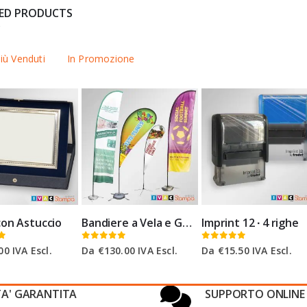
TED PRODUCTS
y
iù Venduti
In Promozione
con Astuccio
Bandiere a Vela e Goccia
Imprint 12 ∙ 4 righe
0
Su 5
0
Su 5
00
IVA Escl.
Da
€
130.00
IVA Escl.
Da
€
15.50
IVA Escl.
TA' GARANTITA
SUPPORTO ONLINE