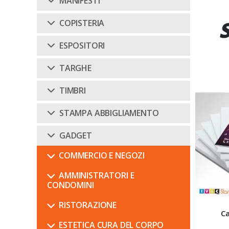
MANIFESTI
COPISTERIA
ESPOSITORI
TARGHE
TIMBRI
STAMPA ABBIGLIAMENTO
GADGET
COMMERCIO E NEGOZI
AMMINISTRATORI E
CONDOMINI
RISTORAZIONE
Manifesti
Stampa
Ca
ESTETICA CURA DEL CORPO
5
PRODOTTI
22
PRODOTTI