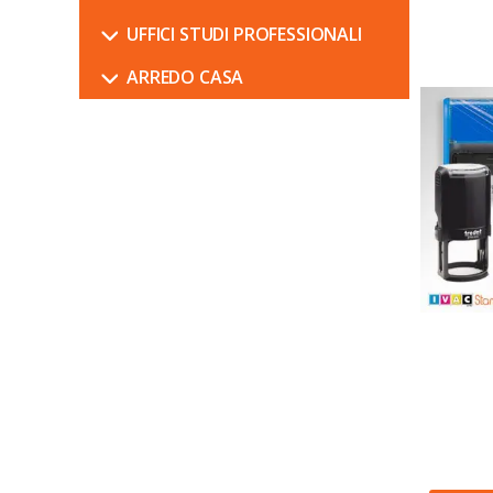
UFFICI STUDI PROFESSIONALI
ARREDO CASA
Promozioni
Espositori
64
PRODOTTI
6
PRODOTTI