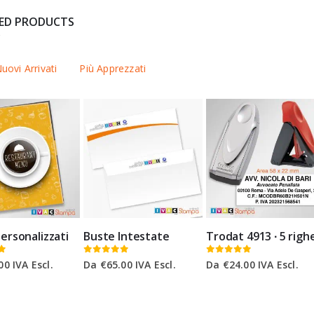
TED PRODUCTS
y
uovi Arrivati
Più Apprezzati
ersonalizzati
Buste Intestate
Trodat 4913 ∙ 5 righ
0
Su 5
0
Su 5
00
IVA Escl.
Da
€
65.00
IVA Escl.
Da
€
24.00
IVA Escl.