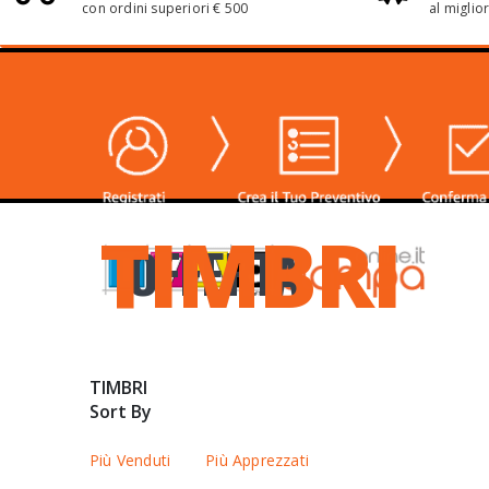
con ordini superiori € 500
al miglio
TIMBRI
OFFERTA
TIMBRI
Sort By
Più Venduti
Più Apprezzati