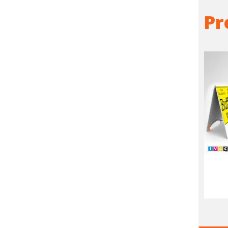
Pr
Arredo Interni
Commercio
18
PRODOTTI
77
PRODOTTI