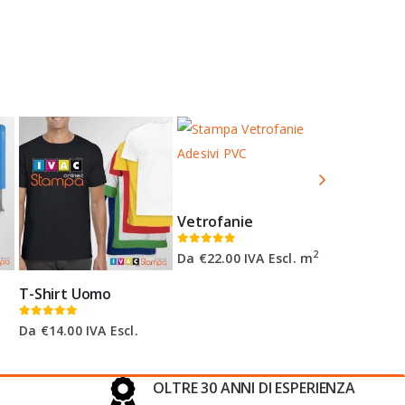
PROMO
OFFERTA
Vetrofanie
0
Su 5
2
Da
€
22.00
IVA Escl. m
T-Shirt Uomo
Pieghevoli
0
Su 5
0
Su 5
Da
€
14.00
IVA Escl.
Da
€
78.00
I
OLTRE 30 ANNI DI ESPERIENZA