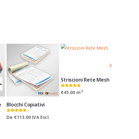
Striscioni Rete Mesh
0
Su 5
2
€
45.00
m
e
Blocchi Copiativi
0
Su 5
0
Su 5
Da
€
113.00
IVA Escl.
Da
€
100.0