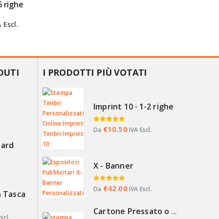
6 righe
Trodat 4
0
Su 5
 Escl.
Da
€
24.
DUTI
I PRODOTTI PIÙ VOTATI
Imprint 10 ∙ 1-2 righe
0
Su 5
€
10.50
Da
IVA Escl.
dard
X - Banner
0
Su 5
€
42.00
Da
IVA Escl.
n Tasca
Cartone Pressato o Alveolare
scl.