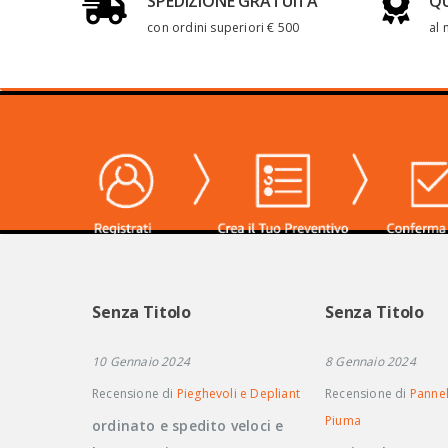
SPEDIZIONE GRATUITA
QU
con ordini superiori € 500
al 
Senza Titolo
Senza Titolo
10 Gennaio 2024
8 Gennaio 2024
Recensione di
Pieghevoli e Depliant
Recensione di
Pannel
Piuma
ordinato e spedito veloci e