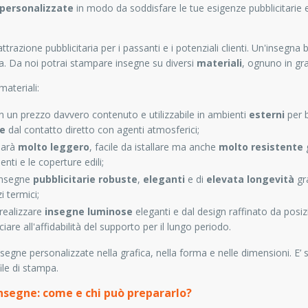
personalizzate
in modo da soddisfare le tue esigenze pubblicitarie
trazione pubblicitaria per i passanti e i potenziali clienti. Un'insegna
. Da noi potrai stampare insegne su diversi
materiali
, ognuno in gr
materiali:
con un prezzo davvero contenuto e utilizzabile in ambienti
esterni
per b
te
dal contatto diretto con agenti atmosferici;
 sarà
molto leggero
, facile da istallare ma anche
molto resistente
g
enti e le coperture edili;
insegne
pubblicitarie robuste
,
eleganti
e di
elevata longevità
gra
i termici;
realizzare
insegne luminose
eleganti e dal design raffinato da posi
are all'affidabilità del supporto per il lungo periodo.
segne personalizzate nella grafica, nella forma e nelle dimensioni. E’ su
ile di stampa.
 Insegne: come e chi può prepararlo?