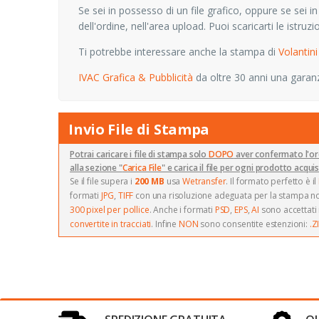
Se sei in possesso di un file grafico, oppure se sei in
dell'ordine, nell'area upload. Puoi scaricarti le istru
Ti potrebbe interessare anche la stampa di
Volantini
IVAC Grafica & Pubblicità
da oltre 30 anni una garanzi
Invio File di Stampa
Potrai caricare i file di stampa solo
DOPO
aver confermato l'or
alla sezione "
Carica File
" e carica il file per ogni prodotto acqui
Se il file supera i
200 MB
usa
Wetransfer
. Il formato perfetto è il
formati
JPG
,
TIFF
con una risoluzione adeguata per la stampa 
300 pixel per pollice
. Anche i formati
PSD
,
EPS
,
AI
sono accettat
convertite in tracciati
. Infine
NON
sono consentite estenzioni:
.Z