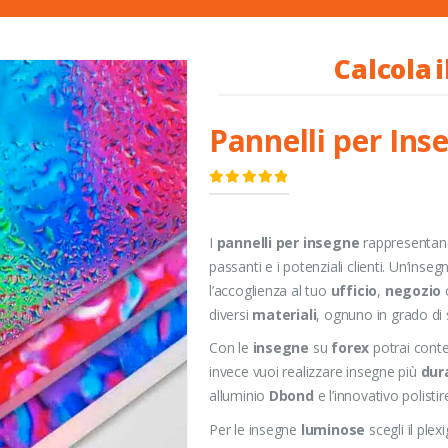
C
a
l
c
o
l
a
i
Pannelli per Ins
0
Di 5
I
pannelli per insegne
rappresentano 
passanti e i potenziali clienti. Un’inse
l’accoglienza al tuo
ufficio
,
negozio
o
diversi
materiali
, ognuno in grado di 
Con le
insegne
su
forex
potrai conte
invece vuoi realizzare insegne più
dur
alluminio
Dbond
e l’innovativo polist
Per le insegne
luminose
scegli il plex