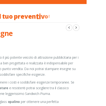
l
t
u
o
p
r
e
v
e
n
t
i
v
o
!
egne
il più potente veicolo di attrazione pubblicitaria per i
gna ben progettata e realizzata è indispensabile per
 punto vendita. Da noi potrai stampare insegne su
soddisfare specifiche esigenze.
nere i costi e soddisfare esigenze temporanee. Se
ature
e resistenti potrai scegliere tra il classico
irene leggerissimo Sandwich-Piuma.
iglass
opalino
per ottenere una perfetta