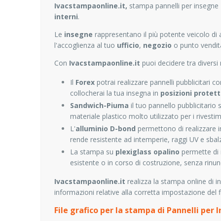
Ivacstampaonline.it,
stampa pannelli per insegne
interni
.
Le
insegne
rappresentano il più potente veicolo di at
l'accoglienza al tuo
ufficio
,
negozio
o punto vendita
Con
Ivacstampaonline.it
puoi decidere tra diversi 
Il
Forex
potrai realizzare pannelli pubblicitari 
collocherai la tua insegna in
posizioni protet
Sandwich-Piuma
il tuo pannello pubblicitario
materiale plastico molto utilizzato per i rivestim
L'
alluminio D-bond
permettono di realizzare 
rende resistente ad intemperie, raggi UV e sbalz
La stampa su
plexiglass opalino
permette di 
esistente o in corso di costruzione, senza rinunci
Ivacstampaonline.it
realizza la stampa online di in
informazioni relative alla corretta impostazione del f
File grafico per la stampa di Pannelli per