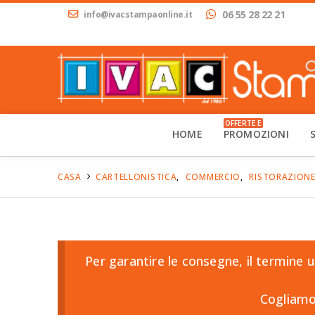
06 55 28 22 21
info@ivacstampaonline.it
OFFERTE E
HOME
PROMOZIONI
CASA
CARTELLONISTICA
,
COMMERCIO
,
RISTORAZION
Per garantire le consegne, il termine u
Cogliamo 