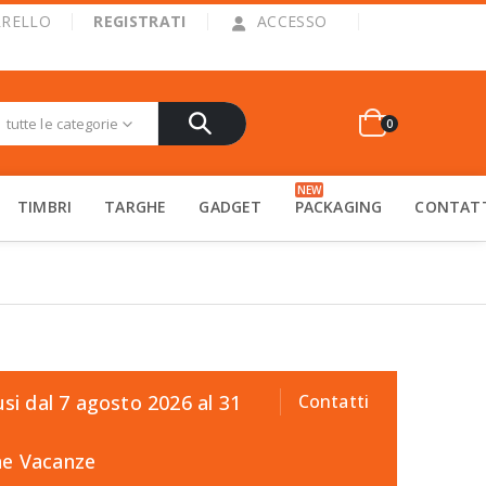
|
RRELLO
REGISTRATI
ACCESSO
tutte le categorie
0
NEW
TIMBRI
TARGHE
GADGET
PACKAGING
CONTAT
usi dal 7 agosto 2026 al 31
Contatti
one Vacanze