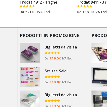
Penna Timbro Heri Promesa Touch
Trodat 4912 ∙ 4 righe
Trodat 9411 ∙ 3 
0
Su 5
0
Su 5
Da
€
21.00
IVA Escl.
Da
€
18.00
IVA Escl
PRODOTTI IN PROMOZIONE
PRODO
Biglietti da visita
0
Su 5
€
19.50
Da
IVA Escl.
Scritte Saldi
0
Su 5
€
10.00
Da
IVA Escl.
Biglietti da visita
0
Su 5
€
19.50
Da
IVA Escl.