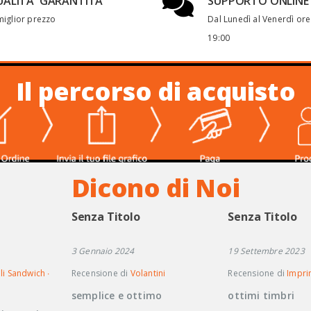
ALITA' GARANTITA
SUPPORTO ONLINE
miglior prezzo
Dal Lunedì al Venerdì ore
19:00
Il percorso di acquisto
Dicono di Noi
Senza Titolo
Senza Titolo
3 Gennaio 2024
19 Settembre 2023
li Sandwich ∙
Recensione di
Volantini
Recensione di
Imprin
semplice e ottimo
ottimi timbri